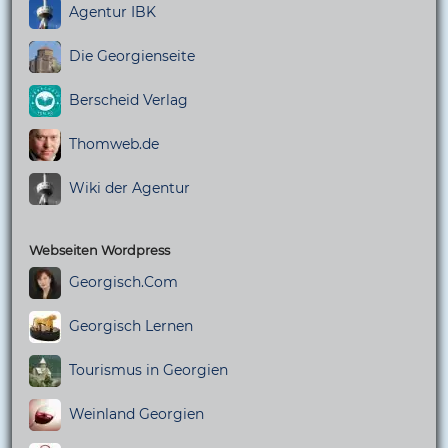
Agentur IBK
Die Georgienseite
Berscheid Verlag
Thomweb.de
Wiki der Agentur
Webseiten Wordpress
Georgisch.Com
Georgisch Lernen
Tourismus in Georgien
Weinland Georgien