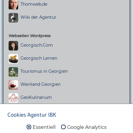
Thomweb.de
Wiki der Agentur
Webseiten Wordpress
Georgisch.Com
Georgisch Lernen
Tourismus in Georgien
Weinland Georgien
GeoKulinarium
Cookies Agentur IBK
Internetagentur Irma Berscheid-Kimeridze Köln
© 2015 - 2026 Internetagentur Irma Berscheid-Kimeridze
Essentiell
Google Analytics
Diese Webseite läuft mit dem Content Management System